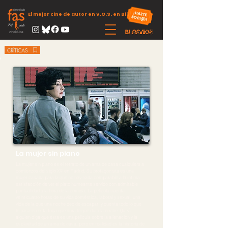
El mejor cine de autor en V.O.S. en Bilbao
CRÍTICAS
La mujer sin piano
La mujer sin piano es el retrato de un ama de casa cualquiera a
comienzos del siglo XXI en Madrid. Su protagonista es una
mujer casada para la que no hay nada comparable a la íntima
satisfacción de ver el plato humeante servido con admirable
puntualidad a la hora de la comida. La película cuenta
veinticuatro horas de su vida doméstica, laboral y sexual, una
vida de la que una noche decide escapar, y cuenta todo lo que
le pasa en esta fuga que dura lo que dura la noche. Quizá
alguien diga que ésta es una película sobre la alienación y la
esclavitud de un ama de casa, pero en realidad es la historia de