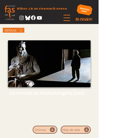
Bilbon J.B.an zinemarik onena
KRITIKAK
La mirada de Michelangelo (cm)
Antonioni observa y toca el Moisés de Miguel Ángel.
Crónica
Hoja de sala