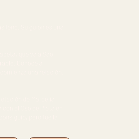
asileño. Su guion es una
fabeta, que va a Sao
rable. Conoce a
 comienza una relación.
pretación de Marcelia
 con el Oso de Plata en
 consiguió, pero fue la