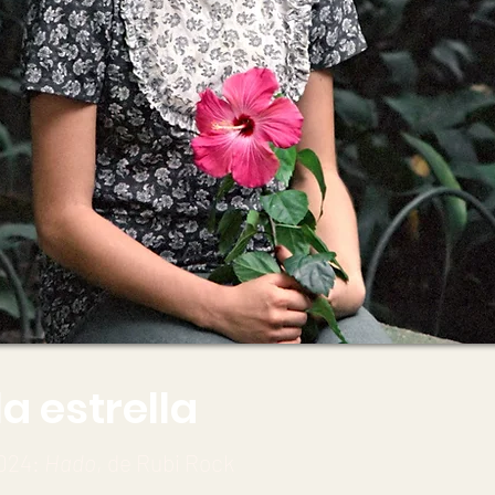
la estrella
2024:
Hado
, de Rubi Rock