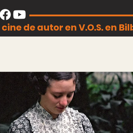
 cine de autor en V.O.S. en Bi