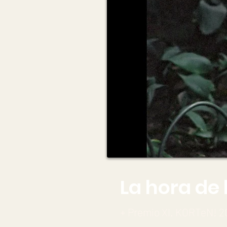
La hora de 
+ Premio XI. KORTeN! 