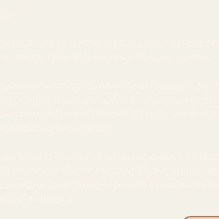
 Rock
ora, La hora de la estrella es un clásico del cine br
del mismo título de la escritora Clarice Lispector.
cabéa, una inmigrante del norte del país, casi anal
rabajo como mecanógrafa, vive en una pensión mise
alúrgico que procede también del norte, con el que
na compañera de su trabajo.
gos sobre la soledad en la vida cotidiana. La inter
lla su primer trabajo cinematográfico, fue premiada
resentada al Oscar de mejor película extranjera no lo
stival de Brasilia.