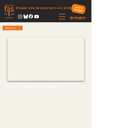
El mejor cine de autor en V.O.S. en Bilbao
CRÍTICAS
Juntos hasta la muerte
Raoul Walsh es un autor clásico del western. En esta ocasión
podemos descubrir los rasgos del género: la poesía brillante, el
romanticismo sombrío, los lugares de escena jugosos, el
destino trágico en lo que a la vida se refiere, la forma de
narración ligerísima...
R. Walsh se mueve muy cómodamente tanto en las películas
western, en el cine negro como en las aventuras, en esta
ocasión se le nota aún más tanto ese tono lírico como la
abstracción, demostrando su madurez.