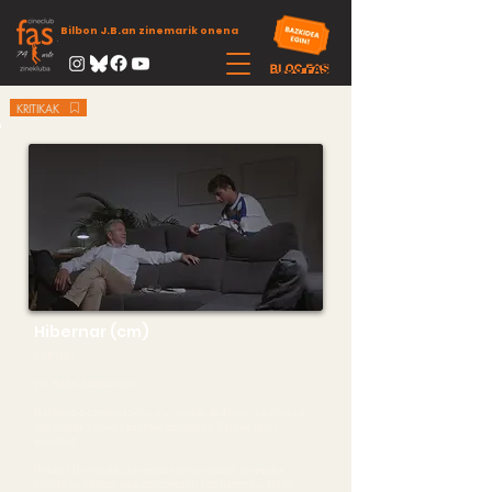
Bilbon J.B.an zinemarik onena
KRITIKAK
Hibernar (cm)
KORTeN!
Inv: Maddi Arzallus (dir)
Monólogo o conversación… y un estado de ánimo. La sinopsis
nos cuenta ‘Un oso y pastillas de colores. Esto es tener
ansiedad’.
[Maddi]: Un mal día, que estaba con ansiedad, empecé a
escribir un diálogo, para desconectar y distraerme... No es