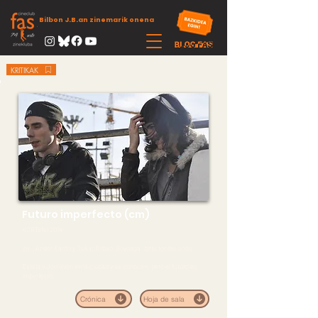
Bilbon J.B.an zinemarik onena
KRITIKAK
Futuro imperfecto (cm)
KORTeN! 2014
Inv.: Ander Pardo y Oskar Bilbao-Goyoaga, director del corto
Estela y Jon viven en la ciudad y se conocen, pero el futuro es
imperfecto.
Crónica
Hoja de sala