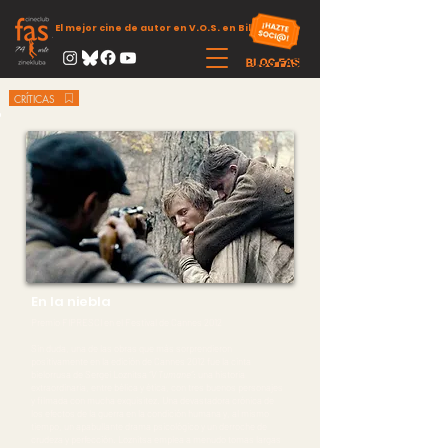
El mejor cine de autor en V.O.S. en Bilbao
CRÍTICAS
En la niebla
Premio FIPRESCI en el Festival de Cannes 2012
Sin duda, una de las obras que más sorprendieron
positivamente en la edición de Cannes 2012 fue la cinta
bielorrusa de Sergei Loznitsa
“V Tumane”
: una historia
extraordinaria, entre bélica y ética, con tres buenos personajes
y filmada con mucha exquisitez. Una devastadora crónica de
los efectos de la guerra en la condición humana y, al mismo
tiempo, un apabullante drama psicológico y un derroche de
crudeza y perfección. Loznitsa emplea a menudo tomas largas