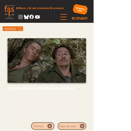
Bilbon J.B.an zinemarik onena
KRITIKAK
El prisionero de las montañas
Esta joya de película, realizada con honestidad, pretende
mostrarnos el terrible conflicto bélico surgido en la Chechenia
de hace dos años. La obra de Serguéi Bodrov se basa en un
relato de Tolstoi para explicar su visión pacifista. De un modo
lírico y sencillo, queriendo ser conmovedor, nos muestra el
daño que en absurdo de la guerra ejerce a la libertad de las
personas.
Crónica
Hoja de sala