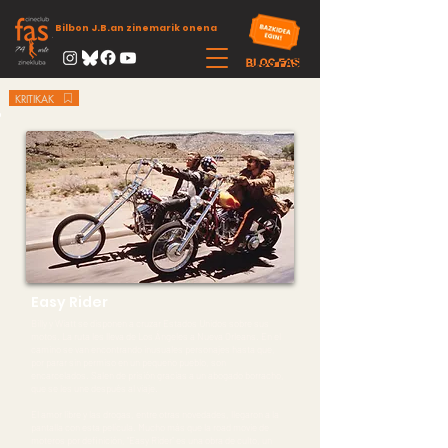
Bilbon J.B.an zinemarik onena
KRITIKAK
Easy Rider
Billy y Wiatt se disponen a cruzar Estados Unidos sobre sus
motos. La ruta les lleva de Los Ángeles a Nueva Orleans. En el
camino se van encontrando inusuales personajes hasta que,
por parar sin permiso en un pequeño pueblo, son
encarcelados. Salen de prisión gracias a un abogado borracho,
que se les une después al viaje.
El amor libre y las drogas, entre otras novedades, llegaron a la
pantalla con esta película. Mucho más que la road movie de
moteros por definición, “Easy Rider” es una obra de culto, un