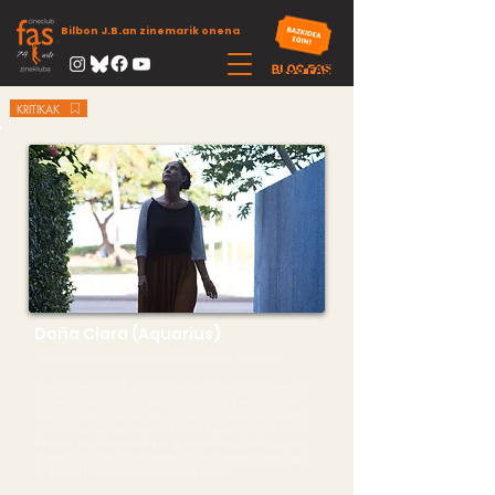
Bilbon J.B.an zinemarik onena
KRITIKAK
Doña Clara (Aquarius)
Sesión en colaboración con Economistas sin fronteras
Clara es una mujer de 65 años, fue periodista y crítica musical.
De buena clase social ha tenido que superar avatares de su
vida, la muerte de su marido, un cáncer… Vive en la ciudad de
Recife, en un apartamento del Edificio Aquarius, frente al mar.
Pero una empresa inmobiliaria quiere derribar el edificio para
construir uno nuevo, más acorde con los tiempos; Doña Clara
es la única propietaria que se niega a vender.