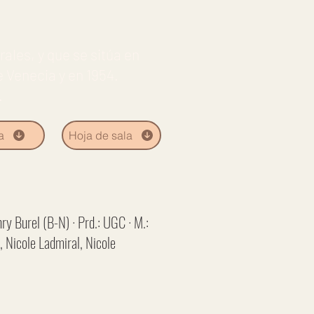
ales, y que se sitúa en
e Venecia y en 1954.
.
a
Hoja de sala
ry Burel (B-N) · Prd.: UGC · M.:
, Nicole Ladmiral, Nicole