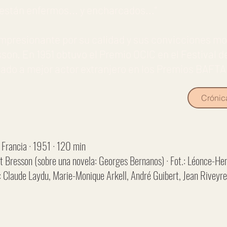
o están enfermos... y encharcados...”
impresionante por su calidad y sus convicciones mor
son. En 1951 obtuvo el Premio OCIC en el Festival d
ado a mejor actor extranjero en los Premios BAFTA
Crónic
rancia · 1951 · 120 min
rt Bresson (sobre una novela: Georges Bernanos) · Fot.: Léonce-Hen
: Claude Laydu, Marie-Monique Arkell, André Guibert, Jean Riveyre