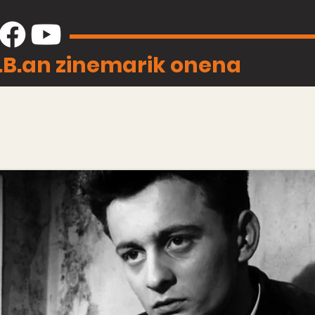
J.B.an zinemarik onena