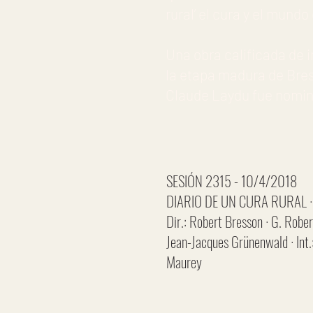
rural’ el cura y el mund
Una obra calificada de 
la etapa madura de Bres
Claude Laydu fue nomin
SESIÓN 2315 - 10/4/2018
DIARIO DE UN CURA RURAL · F
Dir.: Robert Bresson · G. Robe
Jean-Jacques Grünenwald · Int.
Maurey