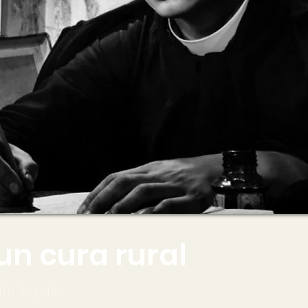
un cura rural
ito Anzola