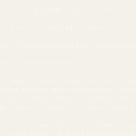
RINE, Bélgica, 2016, 12’ (A). Dir Britt Raes
18: Inv.: Britt Raes (Dir), Pedro Rivero
TIO CM: Ipuin bat, EH, 2008, 12’ (A). Dir Benito Anzo
ga (Dir)
,
Joseba Zuberogoitia
vela homónima de Georges Bernanos. Un joven sacer
orte de Francia, donde se hace cargo de su primera
res sacerdotales con diligencia y humildad, es igno
rpeza social no le deja llegar hasta la comunidad a l
s es su mala salud. Cada vez más enfermo e insegu
 el cura sufre una crisis de fe. Un crítico ha escrito