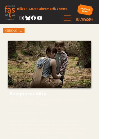
Bilbon J.B.an zinemarik onena
KRITIKAK
Bosque maldito
Sesión Fas & FANT, en colaboración con FANT XXV. Sesión
en los cines Golem-Alhóndiga.
Película de la Sección Oficial.
Una noche, el hijo más joven de Sarah (Seána Kerslake)
desaparece entre la maleza que hay tras su casa rural.
Aunque parece ser la misma persona cuando regresa a casa,
su comportamiento comienza a ser cada vez más errático.
Pronto, Sarah descubre que puede que el niño que ha vuelto