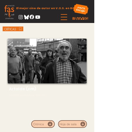
El mejor cine de autor en V.O.S. en Bilbao
CRÍTICAS
Artalde (cm)
Invitado: Asier Altuna, director.
Crónica
Hoja de sala