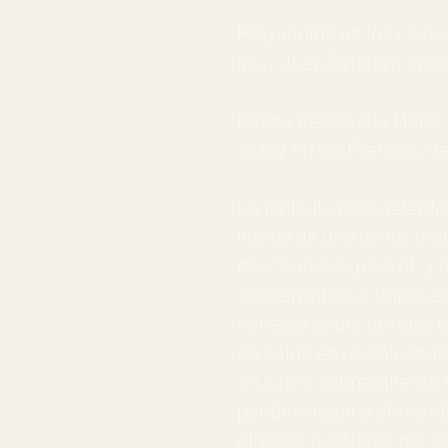
Proyección en los cines
Inv.: Juan Zapater, críti
Palma de Oro a la Mejor 
actriz en los Premios d
La película más galardon
íntimo de uno de los me
desconocido para él, y
desgarradora e impecabl
honesta sobre la vejez 
no caiga en un solo mo
un sutil y sobresaliente
pueden llegar a derrumb
director austríaco por l