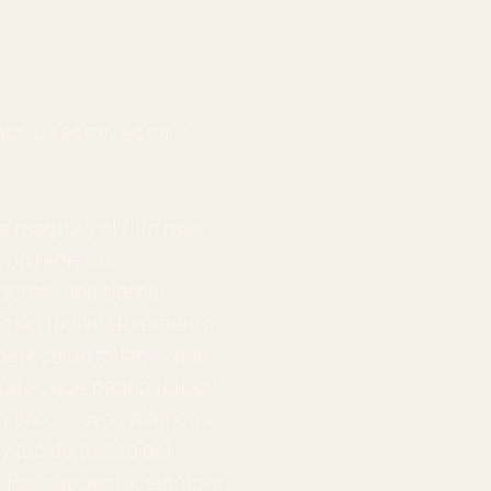
la, director, actor y
ra magna y el film más
 un registro
oras; una tierna,
a más inolvidablemente
 parece un milagro que
ales que podría haber;
imiento, cuyos diálogos
y lúcido paseo del
. Por supuesto, siempre