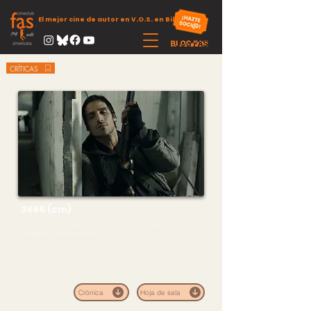
El mejor cine de autor en V.O.S. en Bilbao
CRÍTICAS
3665 (cm)
En un futuro postapocalíptico, un intento desesperado por
recuperar nuestra memoria.
Crónica
Hoja de sala