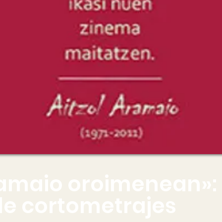
ramaio oroimenean»: 
de cortometrajes