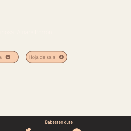
inosa · Ainara Porrón
a
Hoja de sala
Babesten dute