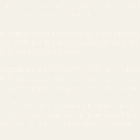
do cercano por el formato ‘chico’ del film (como el
mental, animación y experimental.
rdi berdeak”
(Oskar Alegria, EH, 2015, doc.). Nos e
ltura, con K, nacido cerca de Lourdes en 1921, Fili
úsico, escritor… sorprendente.
n
“Abiadura”
(Sonia Estevez, EH, 2015, ani.). La imag
sión. En dicho estado contemplamos la variación del
, exp.), componiendo un poema dedicado al poeta g
do, EH. 2015, fic.) nos lleva a la búsqueda de traba
oa / Aitor Mazo (obra póstuma).
“5 segundos”
(David
os ojos que nos hará cambiar de estado. ¿Qué será?