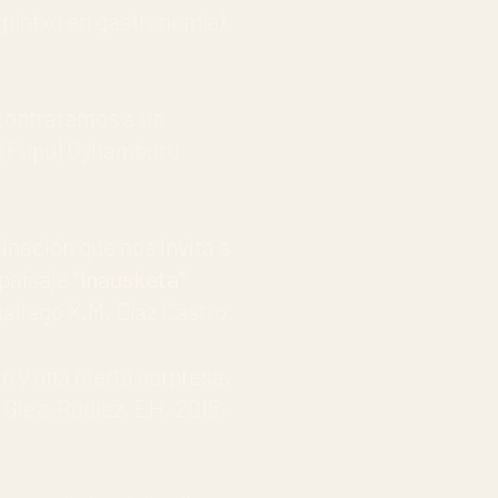
 pintxo en gastronomía),
ncontraremos a un
pe (Pupu) Oyhamburu
inación que nos invita a
 paisaje
“Inausketa”
allego X.M. Díaz Castro.
jo y una oferta sorpresa.
 Glez. Rudiez, EH, 2015,