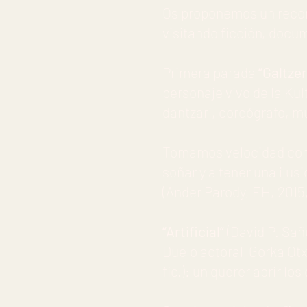
Os proponemos un recorri
visitando ficción, docu
Primera parada
“Galtze
personaje vivo de la Ku
dantzari, coreógrafo, m
Tomamos velocidad co
soñar y a tener una ilu
(Ander Parody, EH, 2015
“Artificial”
(David P. Sañu
Duelo actoral Gorka Otx
fic.): un querer abrir l