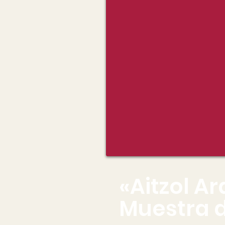
«Aitzol A
Muestra 