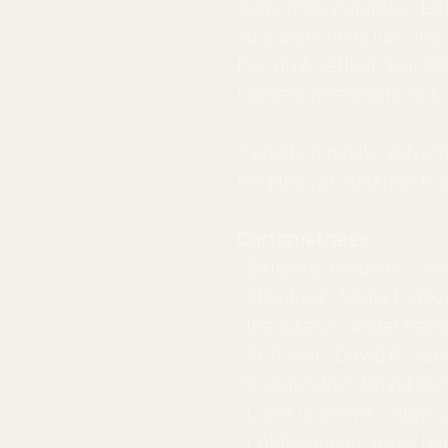
Seguimos viajando,
“Luz
su ausencia de luz, una
Porrón Arratibel, EH, 2
los sentimientos (o no).
Y pasito a pasito volvem
los pies van dejando ‘hue
Cortometrajes
“Galtzerdi berdeak”, Oskar
“Abiadura”, Sonia Estevez 
“Inausketa”, Ander Parody 
“Artificial”, David P. Sañu
“5 segundos”, David Gonzál
“Luz a la deriva”, Iñigo Sa
“Lobito bueno, bruja herm