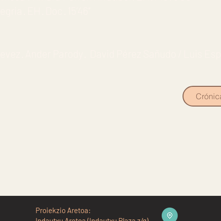
ia · EH · Doc · 15’46’’
tevez · Ander Parody · David Pérez Sañudo / Luis Esp
Crónic
Proiekzio Aretoa:
Indautxu Aretoa (Indautxu Plaza z/g)