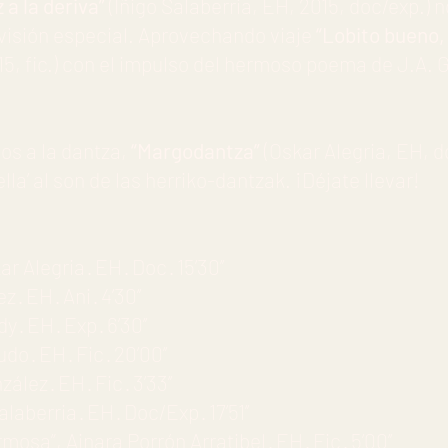
 a la deriva”
(Iñigo Salaberria, EH, 2015, doc/exp.) n
 visión especial. Aprovechando viaje
“Lobito bueno,
015, fic.) con el impulso del hermoso poema de J.A.
os a la dantza,
“Margodantza”
(Oskar Alegria, EH, 
lla’ al son de las herriko-dantzak. ¡Déjate llevar!
 Alegria · EH · Doc · 15’30’’
· EH · Ani · 4’30’’
· EH · Exp · 6’30’’
do · EH · Fic · 20’00’’
ez · EH · Fic · 3’33’’
laberria · EH · Doc/Exp · 17’51’’
osa”, Ainara Porrón Arratibel · EH · Fic · 5’00’’