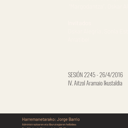
“Margodantza”, Oskar Alegr
Invitados
Oskar Alegria · Sonia Es
Arratibel
SESIÓN 2245 - 26/4/2016
IV. Aitzol Aramaio Ikustaldia
Harremanetarako: Jorge Barrio
Administrazioaren eta liburutegiaren helbidea: