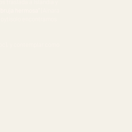
os traslada a Islandia y
 bruja hermosa”
(Ainara
 Goytisolo encontramos
doc), y contemplar como