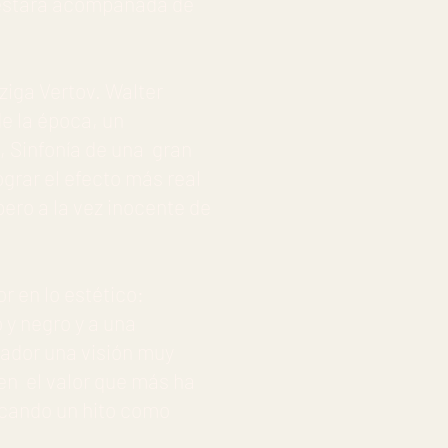
a estará acompañada de
Dziga Vertov. Walter
e la época, un
n, Sinfonía de una gran
grar el efecto más real
pero a la vez inocente de
r en lo estético:
 y negro y a una
ador una visión muy
en el valor que más ha
arcando un hito como