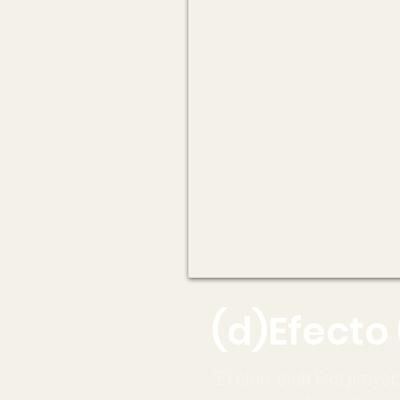
(d)Efecto
"El cine-club Fas proyec