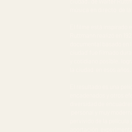
ciudad’, de Walter Rutt
música en directo de l
El filme está inspirado 
Ruttmann realizó en 192
documental basado en la 
ciudad’ fue filmado dur
y cotidiano posible, log
la ciudad en esos años.
El resultado es una pelí
encadenados y otros efe
diversidad de encuadre
personal y muy moderna
pervivido de la película
aportación experimenta