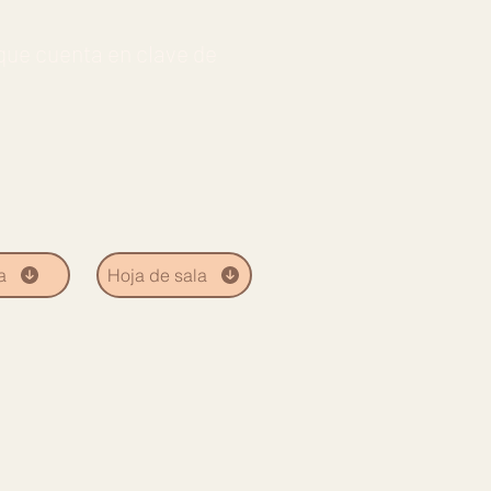
que cuenta en clave de
a
Hoja de sala