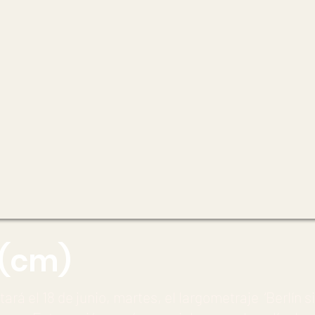
 (cm)
tará el 18 de junio, martes, el largometraje ‘Berlín 