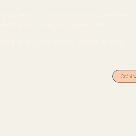
 documental ‘(d)EFECTO’, de Gotzon Aurrekoetxea, 
e la violencia más absurda y deleznable.
unio a las 19:45 en el Salón El Carmen, de Bilbo."
Crónic