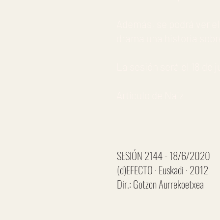
Además, se podrá ver el
drama una historia sobr
La sesión será el 18 de j
Artículo de Naiz
SESIÓN 2144 - 18/6/2020
(d)EFECTO · Euskadi · 2012
Dir.: Gotzon Aurrekoetxea