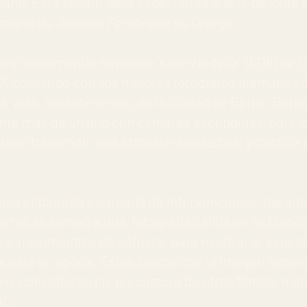
mann. Esta sesión será especial, ya que la películ
a mano de Josetxo Fernández de Ortega.
en el documental soviético ‘Kino-Nedelia’ (1918) de 
7, contando con los mejores fotógrafos alemanes d
vida, durante un día, de la ciudad de Berlín. ‘Berlí
ante más de un año con cámaras escondidas para lo
rando transmitir esa atmósfera industrial y caótica 
cula elaborada y cargada de intervenciones del auto
ctos se suman a una fotografía cálida en su blanco
s y movimientos de cámara, para mostrar al espect
 para su época. Estos juegos con la imagen supon
 y la convirtieron en precursora de otros filmes, m
l.