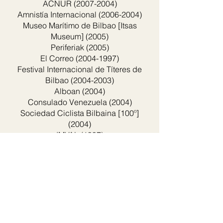
ACNUR
(2007-2004)
Amnistía Internacional
(2006-2004)
Museo Marítimo de Bilbao [Itsas
Museum] (2005)
Periferiak (2005)
El Correo
(2004-1997)
Festival Internacional de Títeres de
Bilbao
(2004-2003)
Alboan (2004)
Consulado Venezuela (2004)
Sociedad Ciclista Bilbaina [100º]
(2004)
IMVAL (1997)
Consulado Noruego (1991)
Festival de Cine de San Sebastián
[SSIFF-Zinemaldia] (1988 / 1980)
Laboral Kutxa [antes Caja Laboral
Popular] (1988)
Filmoteca Vasca
(1981-1980)
Colaboraciones iniciales