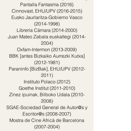
Pantalla Fantasma (2016)
Cinnovast, EHU/UPV
(2016-2015)
Eusko Jaurlaritza-Gobierno Vasco
(2014-1998)
Librería Cámara
(2014-2000)
Juan Mateo Zabala euskaltegi
(2014-
2004)
Oxfam-Intermon
(2013-2009)
BBK [antes Bizkaiko Aurrezki Kutxa]
(2012-1981)
Paraninfo [BizBak], EHU/UPV
(2012-
2011)
Instituto Polaco (2012)
Goethe Institut
(2011-2010)
Zinez ipuinak, Bilboko Udala
(2010-
2008)
SGAE-Sociedad General de Autor@s y
Escritor@s
(2008-2007)
Mostra de Cine Africà de Barcelona
(2007-2004)