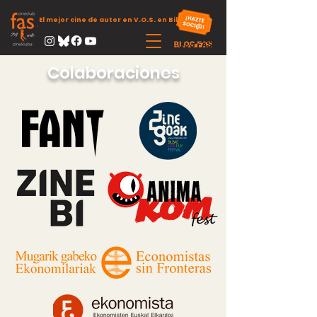
El mejor cine de autor en V.O.S. en Bilbao
Colaboraciones