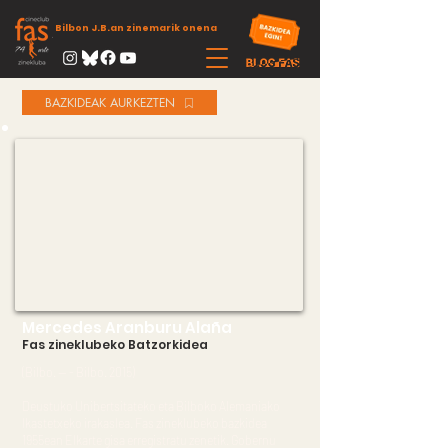
Bilbon J.B.an zinemarik onena
BAZKIDEAK AURKEZTEN
Mercedes Aranburu Alaña
Fas zineklubeko Batzorkidea
(Bilbo. -- - Bilbo. 2015)
Deustuko Unibertsitateko eta Bilboko Alemaniako
Ikastetxeko irakaslea. Fas zineklubeko bazkidea
1955ean Elkarte gisa erregistratu zenetik. Gobernu