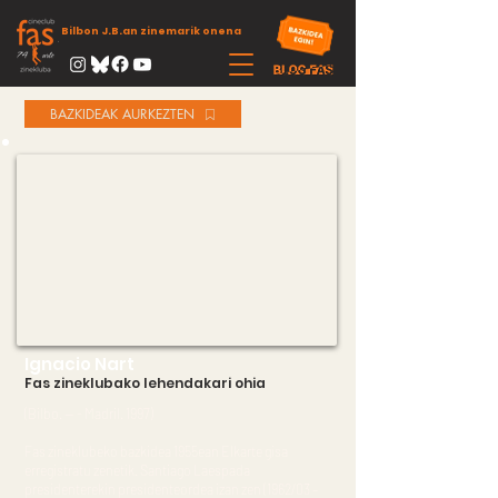
Bilbon J.B.an zinemarik onena
BAZKIDEAK AURKEZTEN
Ignacio Nart
Fas zineklubako lehendakari ohia
(Bilbo. -- - Madril. 1997)
Fas zineklubeko bazkidea 1955ean Elkarte gisa
erregistratu zenetik. Santiago Laespada
presidenterekin presidenteordea izan zen (1962/03 –