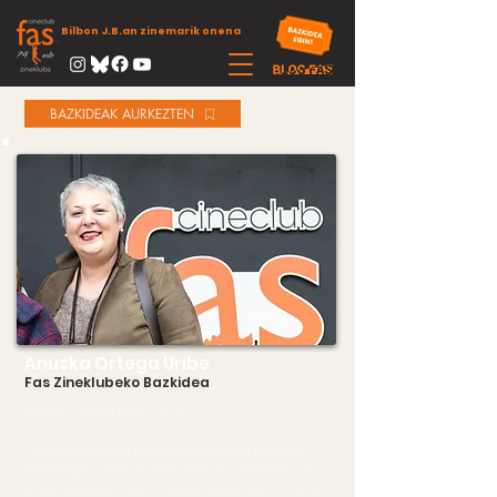
Bilbon J.B.an zinemarik onena
BAZKIDEAK AURKEZTEN
Anuska Ortega Uribe
Fas Zineklubeko Bazkidea
(Botika Zaharra,Bilbo. 1972)
Jaiotzez bilbotarra eta ondarrutar odola zainetan.
Batxilergoko orientatzailea, DBH-ko irakaslea (12-16
urteko ikasleak), hezkuntza premia berezia-n urtetan