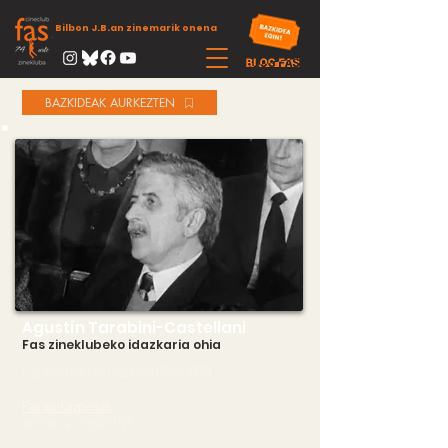
Bilbon J.B.an zinemarik onena
BAZKIDEAK AURKEZTEN
Agustín Tarabini-Castellani
Fas zineklubeko idazkaria ohia
Fas zineklubeko idazkaria
(1962-1967)
.
Fas aurkezpenak
:
190 Saioa 1959/01/26