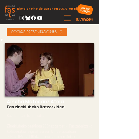
El mejor cine de autor en V.O.S. en Bilbao
SOCI@S PRESENTADOR@S
Ainoha Matesanz Atela
Fas zineklubeko Batzorkidea
Kazetaritzan lizentziatua.
Zineklubeko bazkidea 2004az geroztik, Fas zabaltzeko
kolaboratzaile gisa hasi zen Unibertsitatean
(EHU/UPV). 2006tik aurrera sartu zen Gobernu