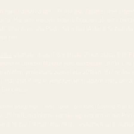
rritako hamarkadan... Politikoki, Zapateroren urte
 arte, Mariano Rajoyk (Alderdi Popularra) hartu bait
k" iritsi ziren, eta Pedro Sánchez (Alderdi Sozialist
zan zen.
ldia
aipatuko dugu (Donostiako Zinemaldia, SSIFF
uestak bi Urrezko Maskor jaso baitzituen: 2011n "Los
aninfon proiektatu zuena) eta 2018an, "Entre dos ag
n). Mariana Rondón venezuelarra nabarmendu behar 
n Donostian.
ibaien bokaleak... non José Sócrates (Alderdi Sozia
ik 2011ra (Espainiaren pareko egoera eman zen Portu
erdi Sozial Demokrata, zentro eskuinekoa) ordezkatu