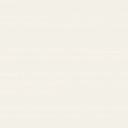
arkada Gordon Brown (2007-2010, Laborista) Lehen
-2016, Kontserbadorea) jarraitzen dio. Eta, ondor
).
la, 2010ean Kathryn Bigelow (AEB)
BAFTA sarietan
p
Hazanavicius (2012) edota Alfonso Cuarón (2019) eto
 Batuak
. Barak Obamak (Alderdi Demokrata) eta har
atu Batuetako presidentetza, 2017ra arte, eta Don
 lekukoa 2021era arte.
Hooper-ek ("Erregearen diskurtsoa") 2010eko estatua 
rak "Parasitoak" filmarekin harritu gintuen.