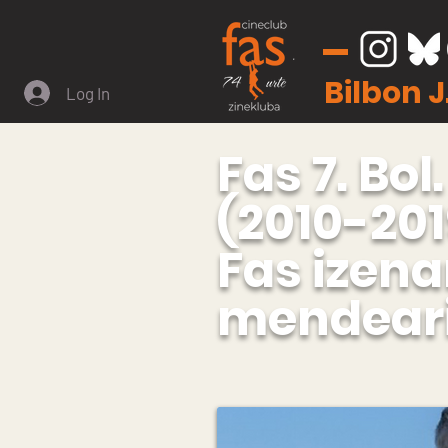
Bilbon 
Log In
Fas 7. Bo
(2010-201
Fas izena
mendeari