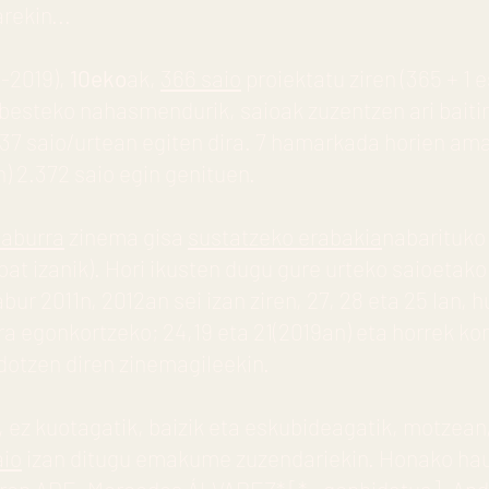
rekin...
-2019),
10eko
ak,
366 saio
proiektatu ziren (365 + 1 
besteko nahasmendurik, saioak zuzentzen ari baitira
 37 saio/urtean egiten dira. 7 hamarkada horien ama
n) 2.372 saio egin genituen.
 laburra
zinema gisa
sustatzeko erabakia
nabarituko 
 bat izanik). Hori ikusten dugu gure urteko saioetako
labur 2011n, 2012an sei izan ziren, 27, 28 eta 25 lan,
ra egonkortzeko; 24,19 eta 21(2019an) eta horrek k
dotzen diren zinemagileekin.
ez kuotagatik, baizik eta eskubideagatik, motzean,
aio
izan ditugu emakume zuzendariekin. Honako ha