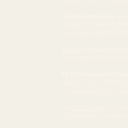
UK
-
Errasuma Batua
. Ham
eta David Cameronek (2010
kontserbadorea (2016-2019
Zinema
ingelesaz ari gare
Tom Hooper (2011), Michel 
EE UU-Amerikako Estatu
eskuratu zuten 2009an Est
Errepublikanoa) hartu zion
Eta
Oscar sariak
..., Tom 
2019an Bong Joon-ho korear