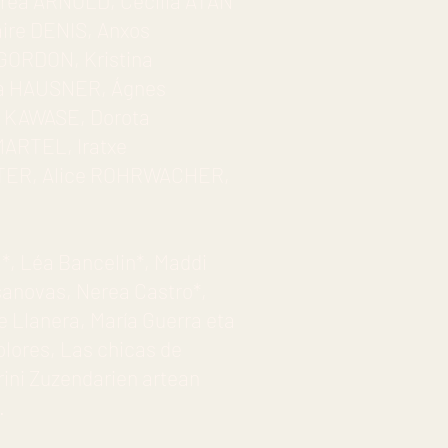
drea ARNOLD, Cecilia ATÁN
aire DENIS, Anxos
GORDON, Kristina
ca HAUSNER, Ágnes
i KAWASE, Dorota
ARTEL, Iratxe
TTER, Alice ROHRWACHER,
*, Léa Bancelin*, Maddi
sanovas, Nerea Castro*,
e Llanera, María Guerra eta
Dolores, Las chicas de
ini Zuzendarien artean
.