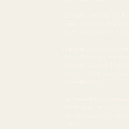
Eta berriro ere "alarma" P
berrien ekoizpenari lagunt
Beraz, eztabaida hau sak
Frantzia
. 2007tik 2012ra
aldeko Batasuna, zentro-
Hollandek (Alderdi Sozial
Macron (LREM, Errepublika
kontserbadorea).
Cannesera
(Jaialdira) go
Boonmee que recuerda sus 
Michael Haneke, Abdellati
zinema.