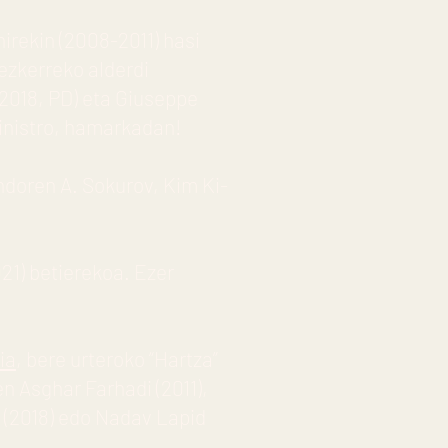
nirekin (2008-2011) hasi
ezkerreko alderdi
-2018, PD) eta Giuseppe
inistro, hamarkadan!
ndoren A. Sokurov, Kim Ki-
21) betierekoa. Ezer
ia
, bere urteroko “Hartza”
 Asghar Farhadi (2011),
ak (2018) edo Nadav Lapid