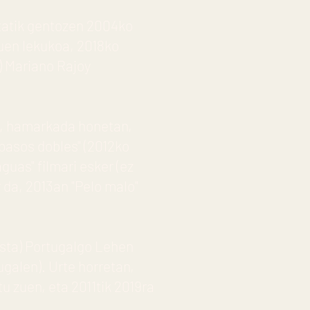
etatik gentozen 2004ko
zuen lekukoa, 2018ko
a) Mariano Rajoy
), hamarkada honetan,
 pasos dobles" (2012ko
uas" filmari esker (ez
da, 2013an "Pelo malo"
lista) Portugalgo Lehen
galen). Urte horretan,
 zuen, eta 2011tik 2019ra