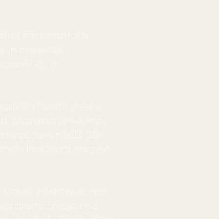
estra), eta hamarkada
, hiruhilekotik
ieran (FAS: 67
da ("film laburra zinema
 film laburren bilakaeran
 hurrenez hurren 2013, 2014
ontaktu handiagoa eragiten
 luzean, kolektiboan edo
uen zinemaz gozatu eta