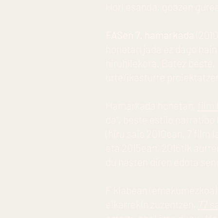
Hori esanda, goazen gurea
FASen 7. hamarkada
(2010
honetan jada ez dago hain
hiruhilekora. Batez beste,
urte/ikasturte proiektatze
Hamarkada honetan,
film
da", beste estilo narratibo
(hiru saio 2010ean, 7 film 
eta 2015ean, 2016tik aurre
du hasten diren edota sen
F klabean (emakumezkoa), 
elkarrekin zuzentzen,
77 s