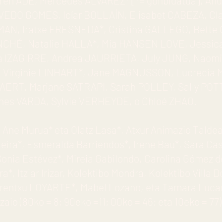
Maren ADE, Mercedes ÁLVAREZ* [*= gonbidatua], An
ZEVEDO GOMES, Icíar BOLLAÍN, Elisabet CABEZA, Cl
AN, Iratxe FRESNEDA*, Cristina GALLEGO, Bette 
NCHÉ, Natalie HALLA*, Mia HANSEN LOVE, Jessi
a IZAGIRRE, Andrea JAURRIETA, July JUNG, Naom
 Virginie LINHART*, Jane MAGNUSSON, Lucrecia M
AERT, Marjane SATRAPI, Sarah POLLEY, Sally PO
es VARDA, Sylvie VERHEYDE, o Chloé ZHAO.
 Ane Murua* eta Olatz Lasa*, Atxur Animazio Taldea
jeira*, Esmeralda Barriendos*, Irene Bau*, Sara Ca
 Sonia Estévez*, Mireia Gabilondo, Carolina Gómez d
a*, Itziar Irizar, Kolektibo Mondra, Kolektibo Villa 
Mirentxu LOYARTE*, Mabel Lozano, eta Tamara Lucar
zaio (80ko = 8; 90eko =11; 00ko = 46; eta 10eko = 77)