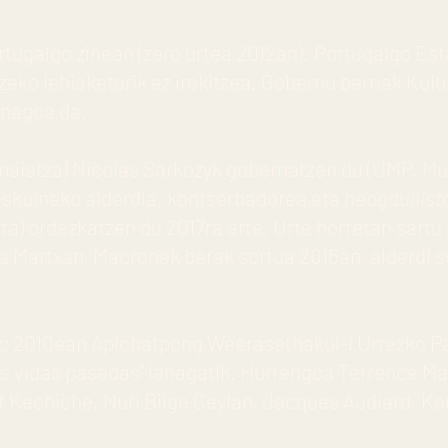
ortugalgo zinean (zero urtea 2012an): Portugalgo Es
zeko lehiaketarik ez irekitzea. Gobernu berriak Kult
onagoa da.
 (maiatza) Nicolas Sarkozyk gobernatzen du (UMP, 
eskuineko alderdia, kontserbadorea eta
neogaullist
ista) ordezkatzen du 2017ra arte. Urte horretan sa
 Martxan, Macronek berak sortua 2016an, alderdi so
az; 2010ean Apichatpong Weerasethakul-i Urrezko Pa
vidas pasadas" lanagatik. Hurrengoa Terrence Mal
f Kechiche, Nuri Bilge Ceylan, Jacques Audiard, Ke