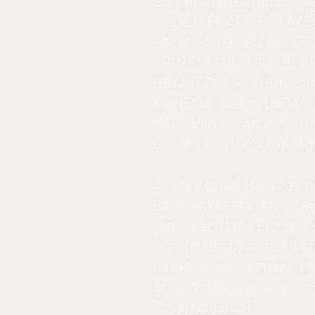
aztertu ahal izan dugu: 
y Valeria PIVATO, Rita A
FAZÁNS*, Daniela FÉJERM
GROZEVA, Alice GUY BLA
HRANITZKY, Ann HUI, Lar
KOBIELA, Nadine LABAKI,
MEDIAVILLA*, Anna MUYL
Dominga SOTOMAYOR, Ágn
Ageda Kopla Taldeaz gain,
Barrenetxea eta Marta Tei
Ilune Diaz, Maria Elorza*,
Sonia Madrid, Arantza Ibarr
Pasaik, Itziar Leemans, 
goranzko bilakaerari eutsi 
[*= gonbidatua]