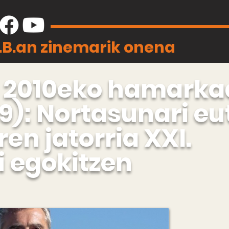
J.B.an zinemarik onena
l. 2010eko hamark
9): Nortasunari eut
ren jatorria XXI.
 egokitzen