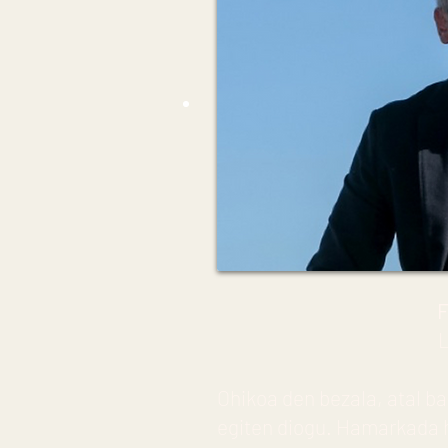
F
Ohikoa den bezala, atal ba
egiten diogu. Hamarkada h