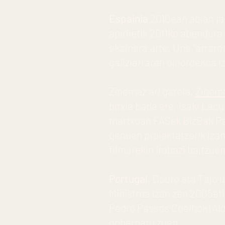
Espainia
2010ean abian ja
apiriletik 2011ko abendura
ekainera arte. Une "arraroa
galiziarraren oinordekoa i
Zinemaz ari garela,
Zinema
bitxia bada ere, Isaki Lac
martxoan FASek BizBak Par
genuen proiektatzerik iza
filmarekin irabazi baitzue
Portugal
, Douro eta Tajo 
Ministroa izan zen 2005et
Pedro Passos Coelhok (Ald
gobernatu zuen.