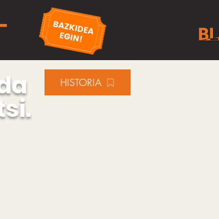
ada
HISTORIA
si.