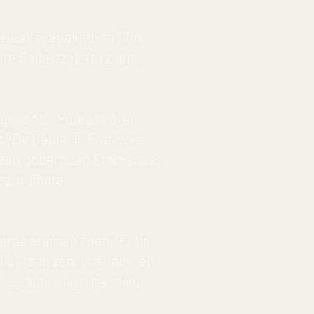
tatuak erabaki zuen film
ura Saila ezabatu zuen.
Mugimendu Popularraren
a
[De Gaulle]). François
rtu zen gobernuan Emmanuel
zio-liberal
lma eraman zuen, "El tio
ick izan zen, eta ondoren
n Loach... pisu handiko