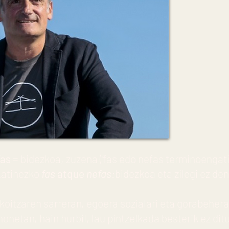
as
= bidezkoa, zuzena (‘fas edo nefas terminoengati
Latinezko
fas
atque
nefas
:
bidezkoa eta zilegi ez den
koitzaren sarreran, egoera sozialari eta gorabehera
onetan, hain hurbil, lau pintzelkada besterik ez di