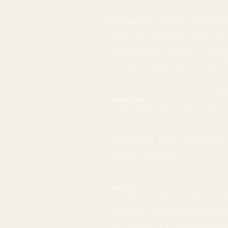
Italia
. Beti bezala asaldatu
zuen hamarkada; Mario Mon
demokrata); Matteo Renzi (
Conte independentearekin
Venezia
zinema da, eta be
duk, Gianfranco Rosi, Roy 
Alemania
. Kasu honetan K
nabarmentzeko.
Berlin
, helburuan-zinemat
ospetsuarekin: hamarkada 
Taviani anaiak (2012), Cali
israeldarrak (2019) hamark