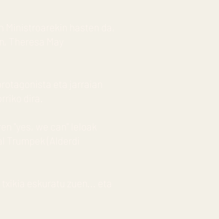
 Ministroarekin hasten da,
en, Theresa May
rotagonista eta jarraian
rriko dira.
en "yes, we can" leloak
al Trumpek (Alderdi
txikia eskuratu zuen... eta