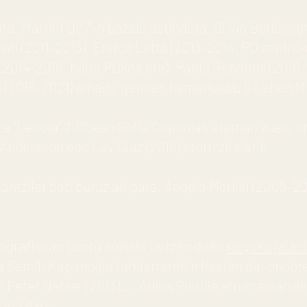
ta, Martini ‘007’-n bezala astinduta. Silvio Berlusco
ti (2011-2013); Enrico Letta (2013-2014, PD zentro-
2014-2016, baita PDkoa ere), Paolo Gentiloni (2016
 (2018-2021) amaitu genuen hamarkada. 6 Lehen M
re "Lehoia" 2010ean Sofia Coppolak eraman zuen, o
Andersson edo Lav Diaz (2016) etorri zirelarik.
antziler bati buruz ari gara, Angela Merkel (2005-20
ografikoan puntu soziala jartzen duen
neguko jaiald
Semih Kapanoglu turkiarrarekin hasten da, ondoren
n Peter Netzer (2013)..., Adina Pintilie errumaniarr
ada itxiz.