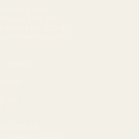
Frantzia, 2025, 110’
-Frantzia, 2025, 122’
Belgika-Fra-Lux, 2025, 94’
a / Her Heart Beats in Its
printemps-là
)
025, 97’
5, 120’
’
Ale, 2025, 118’
 Portugal-EH, 2025, 70’