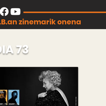
J.B.an zinemarik onena
IA 73