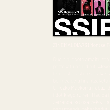
ZINEMALDIA·73 (Montse F
Duela hilabete amaitu zen 
partekatu nahi ditut. Alexe
feminista, aktore arrakast
bermea dela finantzaketa e
Urrezko Maskorra irabazi d
ildotik egon ziren. Hau da 
zerrenda bat osatzeko. Hal
nabarmendu behar badut, 