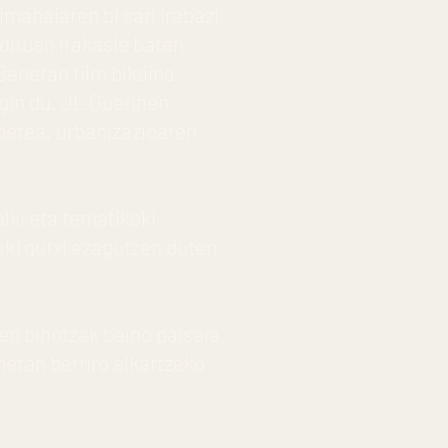
mahaiaren bi sari irabazi
 dituen irakasle baten
 Benetan film bikaina.
gin du. JL Guerinen
betea, urbanizazioaren
alki eta tematikoki
ek) gutxi ezagutzen duten
en bihotzak baino paisaia
etan berriro elkartzeko