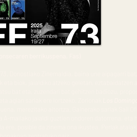
onsecaren berrikuspena. Fas)
73. Donostiako Zinemaldia, baina une aipagarri bat
k eta biok, jaialdiko atzeko geletan, eztabaidatzen 
atsu bat eta, zuzendari bat gehitzen badiozu, prop
ta agian sariak ere lortzeko. Zorionak
Los Doming
uena, merezitako aitortza. Gainerako sariak Sail O
ia A-mailako jaialdi guztien ondoren datorrena, eta h
a ere, posible da zinema ona ikustea. Perlak atalak
honakoan zentratuko naiz.