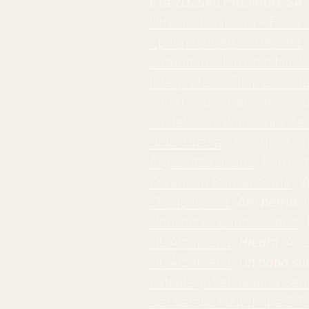
Eta 2025ko PALMARESA:
Urrezko Maskorra + Feroz 
Epaimahiaren S. Berezia
:
Zuzendari Zilarrezko Mask
Interpretazio Zilarrezko M
Cage
) - Jose Ramon Soroiz
Taldeko Int. Zilerrezko Ma
Gidoi Onena
: Joachim Laf
Argazkitza Onena
: Pau Est
Zuzendari Berrien Saria
:
V
ZB Aipamena
:
Aro berria
, 
Horizontes Latinos Saria
:
HL Aipamena
:
Hiedra
, An
HL Aipamena
:
Un cabo su
Zabaltegi-Tabakalera Sari
Bat bateko Maitemina Z-T