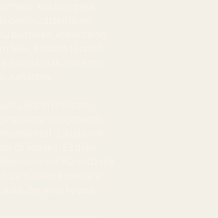
barmena, eta batez ere,
do desitxuratzen duen.
tu baitzuten, epela baino
ro Seki, Kentaro Hirase)
eta zuzendariak aurkezten
ea, nahastea.
ard Liklater) irekitzen
a garai hartan mugimendu
nituonontzat, Liklaterrek
oa da ikustea. Ez dakit
kidetasuna eta 162 sortzaile
 edozein zinema eskolaren
uluan. Zer jenio kolpea!
rea bereiztea kostatzen