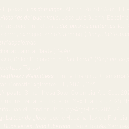
+ Fipresci
:
Los domingos
, Alauda Ruiz de Azua. EH-
Historias del buen valle
, José Luis Guerin. Espainia
orra
:
Joachim Lafosse.
Six jours ce printemps-là
. 
askorra
, exaequo: Zhao Xiaohong. (
Jianyu laide mam
 (
Maspalomas
)
skorra
: Camila Plaate (
Belén
)
osse, Chloé Duponchelle, Paul Ismaël (
Six jours ce 
eve (
Los Tigres
)
aegtloes / Weightless
, Emilie Thalund. Dinamarca,2
Irati Gorostidi Agirretxe. EH, 2025, 102’
Un poeta
, Simón Mesa Soto. Colombia-Ale-Sue, 202
a Cristina Barragán. Ecuador-Méx-Fra-Esp, 2025, 98
elto
, Daniel Hendler. Uruguay-Argt-Esp, 2025, 95’
a
:
La tour de glace
, Lucile Hadzihalilovich. Francia-
.
:
Duas vezes João Liberada
, Paula Tomás Marques.