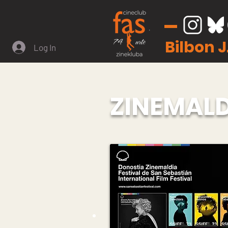
Bilbon 
Log In
ZINEMALD