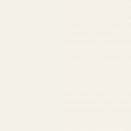
nabarmentzen dena bere ko
bere musika berezia, orai
Askok horrela sentitu beha
gehiago, nahasia, zalantza
film japoniarrari buruz ar
dituen aurpegi japoniarre
Espero bezala, Perlek jaial
zuen. Sortzen ari zirenean
artistiko honetako sortzail
eskaintzen dizkigu film ma
horrela gertatu zen, eta ez
hauek zinemaren kontzeptu
curriculum ofizialean sart
Paolo Sorrentinoren edoTo