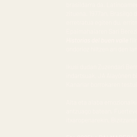
brasildarra da, Latinoame
zituena. 1977an, Brasilgo 
erretratua egiten du, erri
Epaimahaiaren Sari Berezi
Historias del buen valle
fil
ondorioz hiltzen ari den l
Ikusi dudan Zuzendari Berr
indartsuak, JA Alayónen bi
Kanariar borrokaren test
Aita eta alaba emozionalki
antzuago batean, Fuerteve
itxaropenarekin. Bizitzare