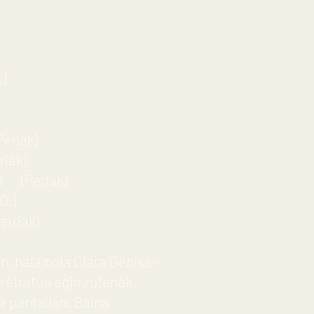
.)
erlak)
lak)
1’ (Perlak)
O.)
rriak)
en, hala nola Clare Denise-
retratua egin zutenak
ua pantailan. Baina