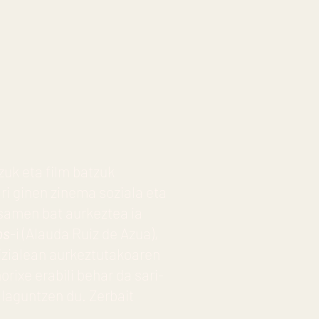
zuk eta film batzuk
ari ginen zinema soziala eta
osamen bat aurkeztea ia
os
-i (Alauda Ruiz de Azua),
fizialean aurkeztutakoaren
orixe erabili behar da sari-
 laguntzen du. Zerbait