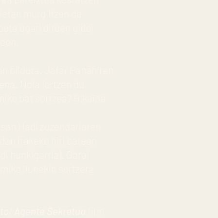
ietan murgiltzen da
oeta ugari dituen gidoi
keen.
ean bilduta. Jafar Panahiren
ena. Nola lortzen du
omiko bat sortzea? Bikaina
asan Hadi zuzendariaren
an Irakeko hiri batean
i hunkigarria). Garai
miko ilunekin sortzera
to
/
Agente Sekretua
film