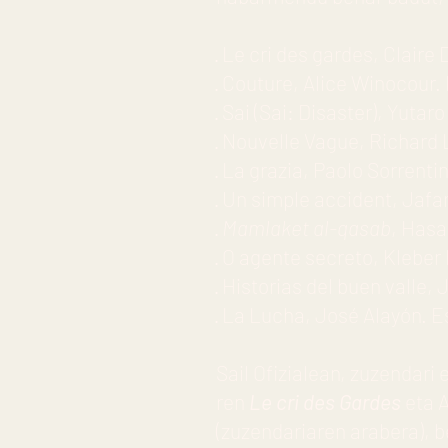
· Le cri des gardes, Cla
· Couture, Alice Winoc
· Sai (Sai: Disaster), Yut
· Nouvelle Vague, Rich
· La grazia, Paolo S
· Un simple accident, Jaf
·
Mamlaket al-qasab
, Has
· O agente secreto, Kleber
· Historias del buen valle,
· La Lucha, José Alayó
Sail Ofizialean, zuzendari
ren
Le cri des Gardes
eta 
(zuzendariaren arabera), b