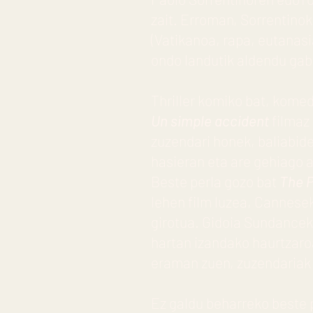
zait. Erroman, Sorrentino
(Vatikanoa, rapa, eutanasia
ondo landutik aldendu gab
Thriller komiko bat, komed
Un simple accident
filmaz
zuzendari honek, baliabide
hasieran eta are gehiago 
Beste perla gozo bat
The P
lehen film luzea, Cannese
girotua. Gidoia Sundancek
hartan izandako haurtzaroa
eraman zuen, zuzendariak 
Ez galdu beharreko beste 