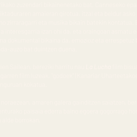
rikako zuzendari bikainenetako bat, Canneseko epai
diktaduraren amaieran girotua, itzal eta beldur asko
tmo zirraragarri eta musika bikain batekin kontatua.
a interesgarria izan ohi da, eta oraingoan asmatu e
ma dokumental bikaina da, emozioz eta errespetuz 
anda-auzo bat duintzen duena.
ien Sailean, bereziki harritu nau
La Lucha
film bisu
garren film luzeak, "godoek" (Kanariar Uharteetako
uinguruan kokatua.
 noraezean, amaren galera gainditzen saiatzen, ber
nturako paisaia ederra baino egoera gogorrago hon
n alde borrokan.