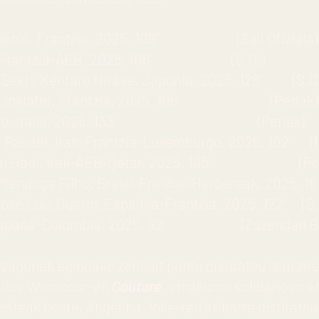
ire Denis. Frantzia, 2025, 109’ (Sail Ofiziala)
our. Frantzia-AEB, 2025, 106’ (S.O.)
aro Seki y Kentaro Hirase. Japonia, 2025, 128’ (S.O
ard Linklater. Frantzia, 2025, 106’ (Perlak)
orrentino. Italia, 2025, 133’ (Perlak)
ar Panahi. Iran-Frantzia-Luxemburgo, 2025, 102’ (P
an Hadi. Irak-AEB-Qatar, 2025, 105’ (Per
 Mendoça Filho. Brasil-Fra-Ale-Herbereak, 2025, 16
 José Luis Guerin. Espainia-Frantzia, 2025, 122’ (S.
n. España-Colombia, 2025, 92’ (Zuzendari Be
 ezagunek egindako zenbait puntu distiratsu izan zir
Alice Winocour-en
Couture
, emakume solidarioen er
esteak beste, Angelina Jolie-ren irribarre distirats