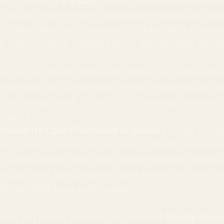
k imajina dezakeen ideia lotsagabe eta absurdu guzt
, robot txakur bat, boterea...), elkarrizketa eta gog
e, non bi orduko iraupena baino gehiago bete deza
ia ilun bat, drama sozial eta politiko bat, dena bat
 esan nahi dut, Canneseko Urrezko Palma irabazi zu
 hain mugatuekin, istorio bizia, zirraragarria eta k
amaieran.
resident's Cake / Mamlaket Al-Qasab
bikaina da, H
ko Urrezko Kamera irabazi zuena, 1990eko hamarkad
o Laborategian garatu zen (Robert Redfordi omenald
k gai horiei buruz hausnartzera eta lan hau tonu ko
berak deskribatu zuen bezala.
perla bat Kleber Mendonça Filhoren
O Agente Secre