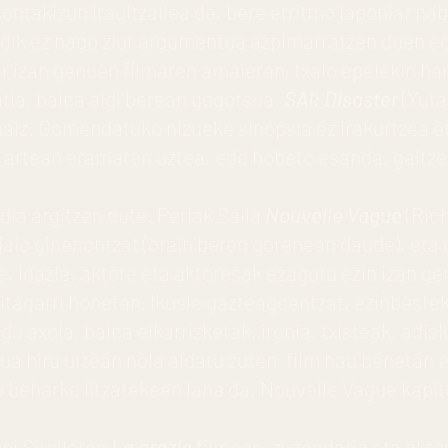
ntakizun iraultzailea da, bere erritmo japoniar na
ndik ez nago ziur argumentua azpimarratzen duen e
r izan genuen filmaren amaieran, txalo epelekin har
tia, baina aldi berean gogotsua.
SAI: Disaster
(Yuta
i naiz. Gomendatuko nizueke sinopsia ez irakurtzea 
n artean eramaten uztea, edo hobeto esanda, galtz
dia argitzen dute. Perlak Saila
Nouvelle Vague
(Rich
 jaio ginenontzat (orain beren gorenean daude), et
e, idazle, aktore eta aktoresak ezagutu ezin izan ge
itagarri honetan. Ikusle gazteagoentzat, ezinbestek
 du axola, baina elkarrizketak, ironia, txisteak, adis
a hiru urtean nola aldatu zuten, film hau benetan
u beharko litzatekeen lana da, Nouvelle Vague kapit
ni Sirviloren
La grazia
filmean, zuzendaria eta akto