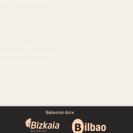
ue a un novelista se le
“r”? Su lenguaje no sólo se
“ruiseñor” como tampoco, y
e caminando entre las
éndose en
Ha nacido una
s de la playa de su
l enjuto y rudo Gregory
nales de
Duelo al sol
.
Babesten dute