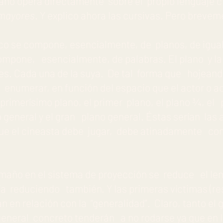
año opera directamente sobre el propio lenguaje c
mayores
. Y explico ahora las cursivas. Pero brevem
co se compone, esencialmente, de planos, de igua
compone, esencialmente, de palabras. El plano y la
es. Cada una de la suya. De tal forma que hojean
enumerar, en función del espacio que el actor o ac
primerísimo plano, el primer plano, el plano ¾, el 
o general y el gran plano general. Éstas serían las
 que el cineasta debe jugar, debe atinadamente com
.
maño en el sistema de proyección se reduce el le
a reduciendo también. Y las primeras víctimas (res
n en relación con la “generalidad”. Claro, tanto e
general concreto tenderán a no rodarse ya que en 