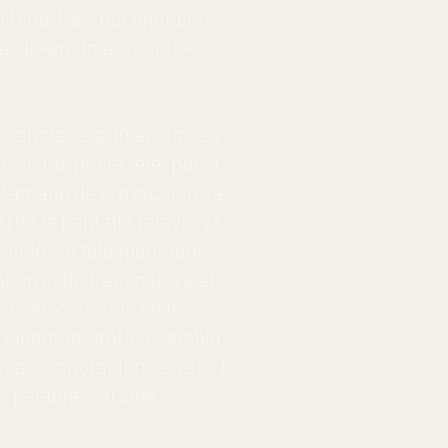
l Blue-Ray, por ejemplo,
da-de-encima-cuanto-
dancia de primerísimos y
r vistas por la
tele
, por si
 tamaño de proyección, la
 de la pantalla televisiva
enidos al telespectador. Y
Aburre, distrae, mueve al
al usémoslo sólo en los
e cinematográfico cambia.
guna connotación de valor)
“palabras” al cine.