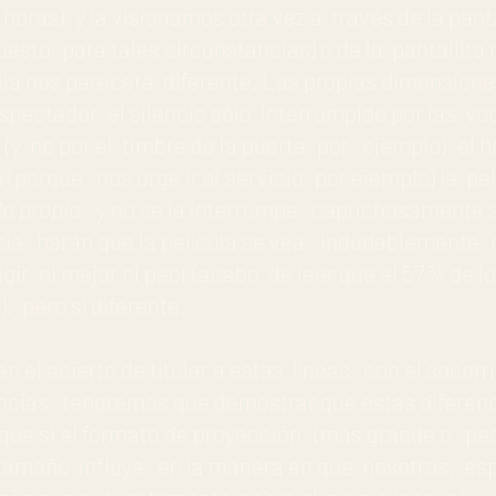
 horas), y la visionamos otra vez a través de la pant
uesto, para tales circunstancias) o de la pantallit
ula nos parecerá diferente. Las propias dimensiones
spectador, el silencio sólo interrumpido por las vo
(y no por el timbre de la puerta, por ejemplo), el
 (porque nos urge ir al servicio, por ejemplo) la pe
da propia
, y no se la interrumpe caprichosamente 
ia harán que la película se vea, indudablemente, 
gir, ni mejor ni peor (acabo de leer que el 57% de 
), pero sí diferente.
n el acierto de titular a estas líneas con el socorr
ncias tendremos que demostrar que estas diferenc
rque si el formato de proyección (más grande o pe
l tamaño influye en la manera en que nosotros, es