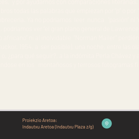
s, y por ayudarnos con comparaciones literarias, q
libros todas las palabras que empiezan por “p” o por 
obrecería. Ya no podríamos leer nunca “pasión” ni 
, podríamos ver “el gran plano general de Lawrenc
 africano” ni al inolvidable “Norman Mailer" perdi
ckor, 1954, a ser posible), una noche, entre las ola
, ¿para qué seguir?, a la indómita Perla Chávez y a
dose en los montañosos y terrosos fotogramas fi
Proiekzio Aretoa:
Indautxu Aretoa (Indautxu Plaza z/g)