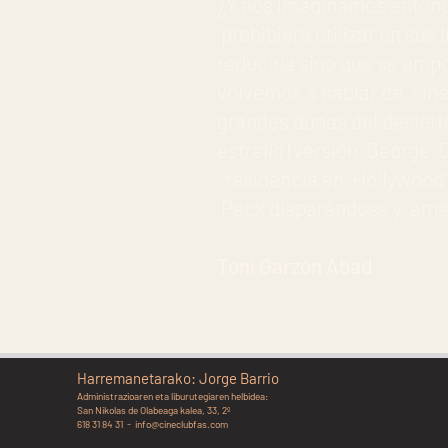
¿Y nos imaginamos entonce
prohibiera utilizar en sus 
reduciría sino que se emp
volvemos a hablar de cine
grandes dunas del desierto
estrella
(versión George Cu
residencia en Hollywood” o
Peck disparándose y amán
Toni Garzón Abad
Harremanetarako: Jorge Barrio
Administrazioaren eta liburutegiaren helbidea:
San Nikolas de Olabeaga kalea, 33, 2º
618 31 84 31 -
info@cineclubfas.com