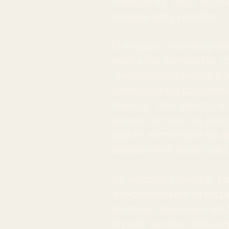
mensaje; es decir, el tam
lenguaje
son ya
palabras 
El lenguaje cinematográfi
escrito (por ejemplo) se 
lingüísticas de ambas art
cinematografía podríamos 
menos a más abierto), el 
general concreto, el plan
para el escritor) con las
deseado en el espectador
Sin embargo cuando el ta
inexorablemente se estarí
serían los planos que está
el plano general como el 