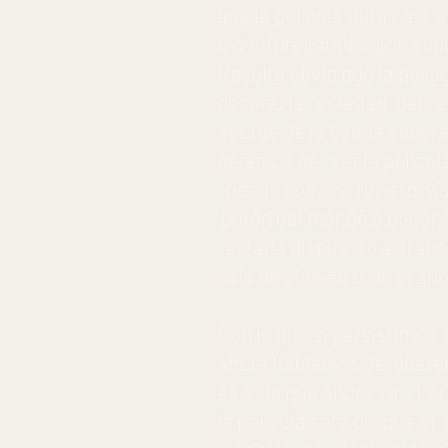
que la película dura casi 4
móvil (preparado, por sup
Resulta obvio que la pelíc
oscura, la “soledad” del e
acorde de la banda sonora 
dejamos de ver la película
riesgo
como si tuviera vi
botón del mando a distanc
estaría dispuesto a transi
sala de cine en todo el año
Con lo que si persistimos e
ahora hablamos de difere
es a lo que ahora voy. Po
la película será porque e