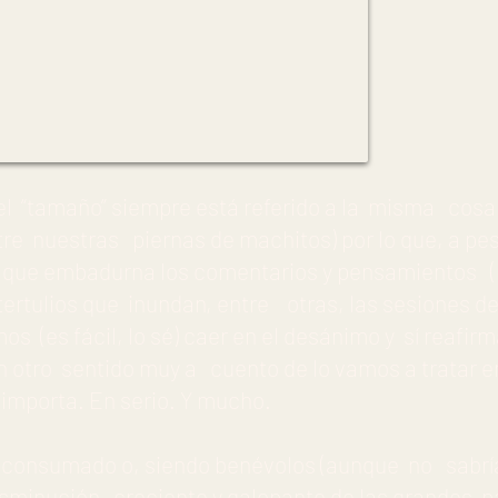
l “tamaño” siempre está referido a la misma cosa 
re nuestras piernas de machitos) por lo que, a pes
que embadurna los comentarios y pensamientos (n
ertulios que inundan, entre otras, las sesiones de
s (es fácil, lo sé) caer en el desánimo y sí reafi
en otro sentido muy a cuento de lo vamos a tratar en
importa. En serio. Y mucho.
 consumado o, siendo benévolos (aunque no sabría 
isminución creciente y galopante de las grandes pa