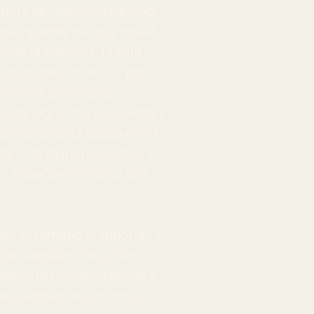
allita de nuestro teléfono
a más grande de una
tablet
.
 de la pantalla, la sala
ces de los actores o por un
 hecho de que cuando
lícula sigue por su cuenta y
accionando la pausa en el
de otra manera. Quizás, y
los españoles no pisa una
ido “el tamaño sí importa” y
ias también importan. Y
queño) es consustancial a
pectadores, recibimos su