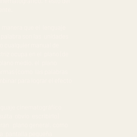
inematográfico. Y esto del
ente.
l manera que el lenguaje
 palabra son las unidades
do cualquier manual de
triz ocupa en el plano (de
plano medio, el plano
 armas (como las palabras
binar para lograr el efecto
nguaje cinematográfico
ulta obvio escribirlo)
l gran plano general, como
la pantalla pequeña