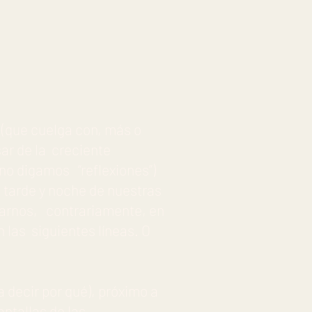
(que cuelga con, más o
ar de la creciente
o digamos “reflexiones”)
 tarde y noche de nuestras
rmarnos, contrariamente, en
 las siguientes líneas. O
decir por qué), próximo a
ntallas de las