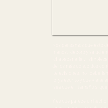
Nos pensamos que esto de
menos, decoro y salud ent
chabacanería y simpleza 
de los más conocidos cont
televisiones, no deberíamo
lo ya escrito y que viene 
sea que el tamaño sí que 
Y es que parece un hecho
consumarse, la crisis y d