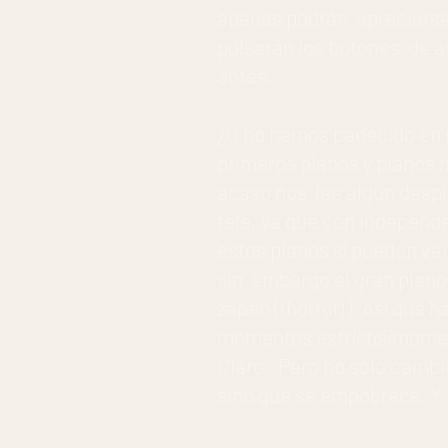
apenas podrán apreciarse y
pulsarán los botones de
antes.
¿O no hemos padecido en 
primeros planos y planos m
acaso nos lee algún despi
tele, ya que con independe
estos planos sí pueden ver
sin embargo el gran plano 
zapeo (¡horror!). Así que h
momentos
estrictísimam
Claro. Pero no sólo cambi
sino que se empobrece. Y e