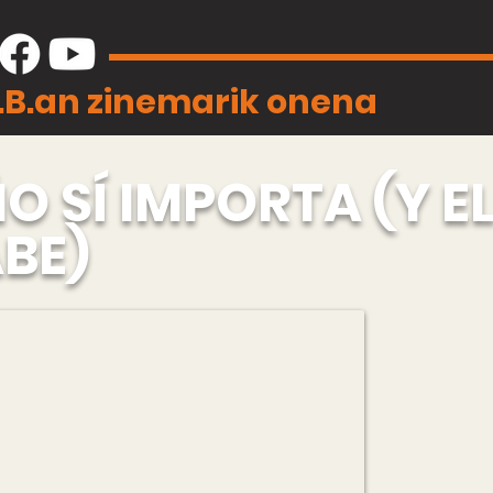
J.B.an zinemarik onena
O SÍ IMPORTA (Y E
ABE)