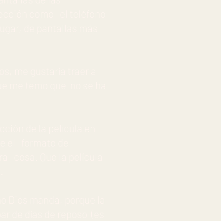
yección como el teléfono
lugar, de pantallas más
, me gustaría traer a
ue me temo que no se ha
ción de la película en
ue el formato de
ra cosa. Que la película
.
o Dios manda, porque la
par de días de reposo (es