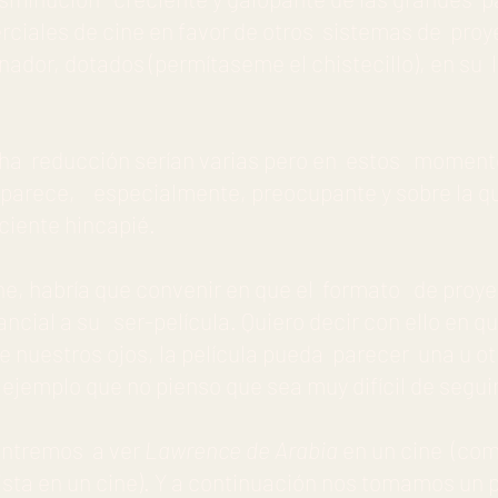
ciales de cine en favor de otros sistemas de pro
nador, dotados (permítaseme el chistecillo), en su 
ha reducción serían varias pero en estos momentos
 parece, especialmente, preocupante y sobre la q
ciente hincapié.
ne, habría que convenir en que el formato de proyec
ncial a su ser-película. Quiero decir con ello en q
 nuestros ojos, la película pueda parecer una u ot
 ejemplo que no pienso que sea muy difícil de seguir
entremos a ver
Lawrence de Arabia
en un cine (com
vista en un cine). Y a continuación nos tomamos un 