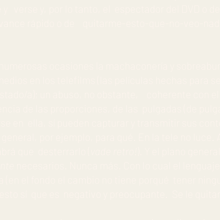
 verse y, por lo tanto, el espectador del DVD o de
 avance rápido o de quitarme-esto-que-no-veo-na
numerosas ocasiones la machaconería y sobreabun
edios en los telefilms (las películas hechas para se
stado/a); un abuso, no obstante, coherente con el
ncia de las proporciones, de las pulgadas (de pulga)
se en ella, sí pueden capturar y transmitir sus cont
general, por ejemplo, para qué. En la tele no luce. 
abrá que desterrarlo (
vade retro!
). Y el plano gener
ente
necesarios. Nunca más. Con lo cual el lenguaj
a (en el fondo el cambio no tiene porqué tener nin
sto sí que es negativo y preocupante. Se le quitan 