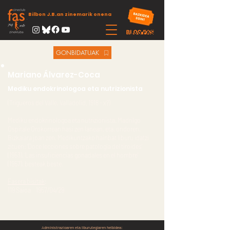
Bilbon J.B.an zinemarik onena
GONBIDATUAK
Mariano Álvarez-Coca
Mediku endokrinologoa eta nutrizionista
(Trigueros del Valle, Valladolid. 1918 - x?)
Mediku endokrinologoa eta nutrizionista. Madrilgo
Ospitale Orokorrean hasi zen lanean, eta, ondoren,
Bizkaiara joan zen. Medikuntzako hainbat liburu idatzi
zituen: ‘Doce lecciones sobre patología del tiroides'
(1953), ‘Las insuficiencias gonadales en el hombre'
(1957), besteak beste.
Fasera bisitak
:
119 Saioa 1957/04/29
Administrazioaren eta liburutegiaren helbidea: